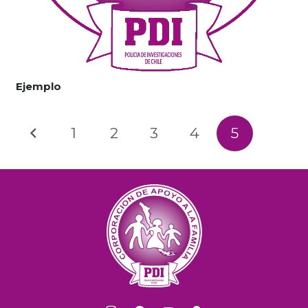
Ejemplo
1
2
3
4
5