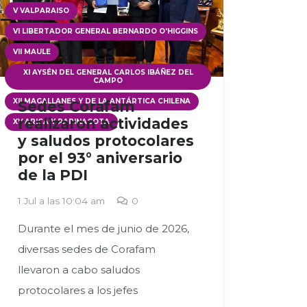
V VALPARAISO
VI LIBERTADOR GENERAL BERNARDO O'HIGGINS
VII MAULE
XI AYSÉN DEL GENERAL CARLOS IBÁÑEZ DEL
CAMPO
XII MAGALLANES Y DE LA ANTÁRTICA CHILENA
Sedes Corafam
realizaron actividades
XV ARICA Y PARINACOTA
y saludos protocolares
por el 93° aniversario
de la PDI
1 Jul a las 10:04 am
0
Durante el mes de junio de 2026,
diversas sedes de Corafam
llevaron a cabo saludos
protocolares a los jefes