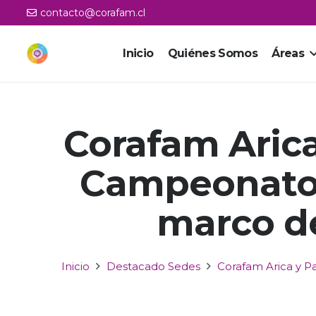
contacto@corafam.cl
Inicio
Quiénes Somos
Áreas
Corafam Aric
Campeonato 
marco de
Inicio
Destacado Sedes
Corafam Arica y P