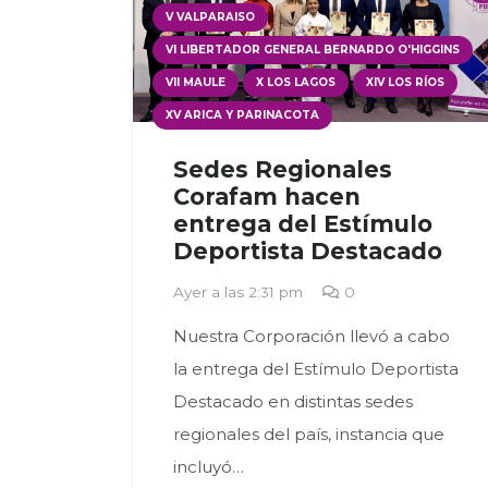
V VALPARAISO
VI LIBERTADOR GENERAL BERNARDO O'HIGGINS
VII MAULE
X LOS LAGOS
XIV LOS RÍOS
XV ARICA Y PARINACOTA
Sedes Regionales
Corafam hacen
entrega del Estímulo
Deportista Destacado
Ayer a las 2:31 pm
0
Nuestra Corporación llevó a cabo
la entrega del Estímulo Deportista
Destacado en distintas sedes
regionales del país, instancia que
incluyó…