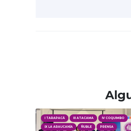
Algu
I TARAPACÁ
III ATACAMA
IV COQUIMBO
IX LA ARAUCANÍA
ÑUBLE
PRENSA