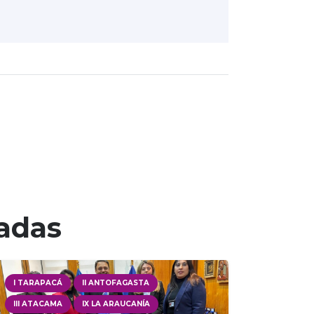
nadas
I TARAPACÁ
II ANTOFAGASTA
III ATACAMA
IX LA ARAUCANÍA