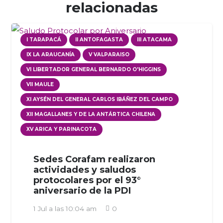
relacionadas
I TARAPACÁ
II ANTOFAGASTA
III ATACAMA
IX LA ARAUCANÍA
V VALPARAISO
VI LIBERTADOR GENERAL BERNARDO O'HIGGINS
VII MAULE
XI AYSÉN DEL GENERAL CARLOS IBÁÑEZ DEL CAMPO
XII MAGALLANES Y DE LA ANTÁRTICA CHILENA
XV ARICA Y PARINACOTA
Sedes Corafam realizaron
actividades y saludos
protocolares por el 93°
aniversario de la PDI
1 Jul a las 10:04 am
0