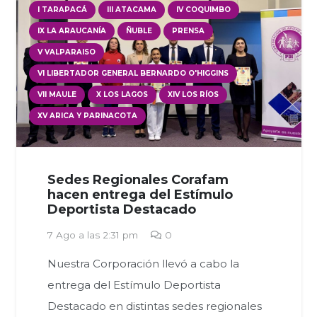
I TARAPACÁ
III ATACAMA
IV COQUIMBO
IX LA ARAUCANÍA
ÑUBLE
PRENSA
V VALPARAISO
VI LIBERTADOR GENERAL BERNARDO O'HIGGINS
VII MAULE
X LOS LAGOS
XIV LOS RÍOS
XV ARICA Y PARINACOTA
Sedes Regionales Corafam
hacen entrega del Estímulo
Deportista Destacado
7 Ago a las 2:31 pm
0
Nuestra Corporación llevó a cabo la
entrega del Estímulo Deportista
Destacado en distintas sedes regionales