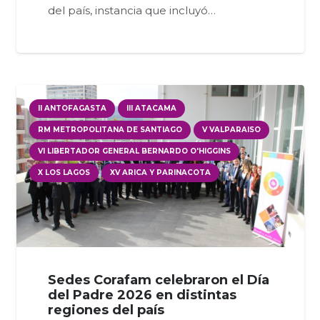
del país, instancia que incluyó…
II ANTOFAGASTA
III ATACAMA
RM METROPOLITANA DE SANTIAGO
V VALPARAISO
VI LIBERTADOR GENERAL BERNARDO O'HIGGINS
X LOS LAGOS
XV ARICA Y PARINACOTA
Sedes Corafam celebraron el Día
del Padre 2026 en distintas
regiones del país