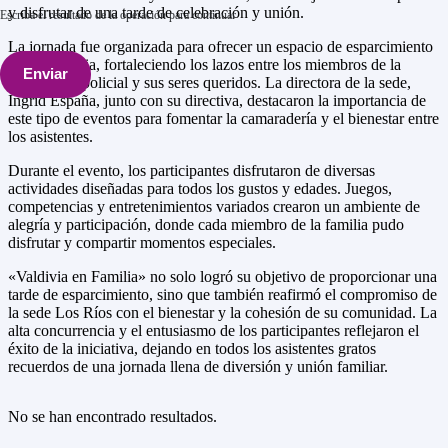
y disfrutar de una tarde de celebración y unión.
Escriba el resultado de la operación para continuar
La jornada fue organizada para ofrecer un espacio de esparcimiento
y convivencia, fortaleciendo los lazos entre los miembros de la
Enviar
comunidad policial y sus seres queridos. La directora de la sede,
Ingrid España, junto con su directiva, destacaron la importancia de
este tipo de eventos para fomentar la camaradería y el bienestar entre
los asistentes.
Durante el evento, los participantes disfrutaron de diversas
actividades diseñadas para todos los gustos y edades. Juegos,
competencias y entretenimientos variados crearon un ambiente de
alegría y participación, donde cada miembro de la familia pudo
disfrutar y compartir momentos especiales.
«Valdivia en Familia» no solo logró su objetivo de proporcionar una
tarde de esparcimiento, sino que también reafirmó el compromiso de
la sede Los Ríos con el bienestar y la cohesión de su comunidad. La
alta concurrencia y el entusiasmo de los participantes reflejaron el
éxito de la iniciativa, dejando en todos los asistentes gratos
recuerdos de una jornada llena de diversión y unión familiar.
No se han encontrado resultados.