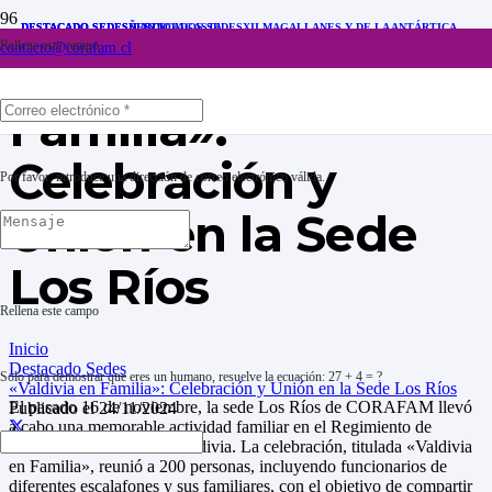
DESTACADO SEDES
DESTACADO SEDES
DESTACADO SEDES
ÑUBLE
II ANTOFAGASTA
DESTACADOS SEDES
XII MAGALLANES Y DE LA ANTÁRTICA
CHILENA
Rellena este campo
contacto@corafam.cl
«Valdivia en
Familia»:
Celebración y
Por favor, introduce una dirección de correo electrónico válida.
Unión en la Sede
Los Ríos
Rellena este campo
Inicio
Destacado Sedes
Solo para demostrar que eres un humano, resuelve la ecuación:
27 + 4 = ?
«Valdivia en Familia»: Celebración y Unión en la Sede Los Ríos
El pasado 16 de noviembre, la sede Los Ríos de CORAFAM llevó
Publicado el
24/11/2024
a cabo una memorable actividad familiar en el Regimiento de
Telecomunicaciones de Valdivia. La celebración, titulada «Valdivia
en Familia», reunió a 200 personas, incluyendo funcionarios de
diferentes escalafones y sus familiares, con el objetivo de compartir