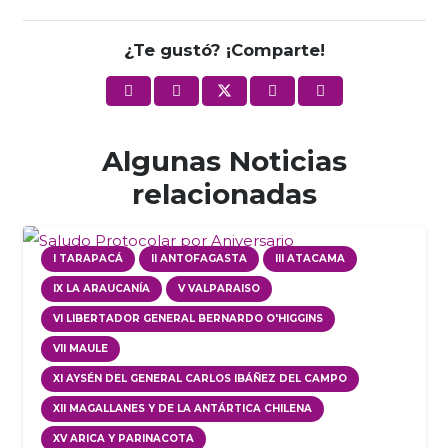
¿Te gustó? ¡Comparte!
Algunas Noticias
relacionadas
I TARAPACÁ
II ANTOFAGASTA
III ATACAMA
IX LA ARAUCANÍA
V VALPARAISO
VI LIBERTADOR GENERAL BERNARDO O'HIGGINS
VII MAULE
XI AYSÉN DEL GENERAL CARLOS IBÁÑEZ DEL CAMPO
XII MAGALLANES Y DE LA ANTÁRTICA CHILENA
XV ARICA Y PARINACOTA