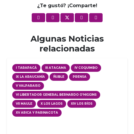
¿Te gustó? ¡Comparte!
Algunas Noticias
relacionadas
I TARAPACÁ
III ATACAMA
IV COQUIMBO
IX LA ARAUCANÍA
ÑUBLE
PRENSA
V VALPARAISO
VI LIBERTADOR GENERAL BERNARDO O'HIGGINS
VII MAULE
X LOS LAGOS
XIV LOS RÍOS
XV ARICA Y PARINACOTA