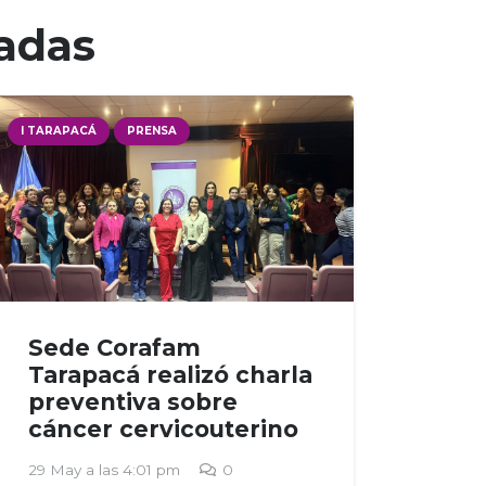
nadas
I TARAPACÁ
PRENSA
Sede Corafam
Tarapacá realizó charla
preventiva sobre
cáncer cervicouterino
29 May a las 4:01 pm
0