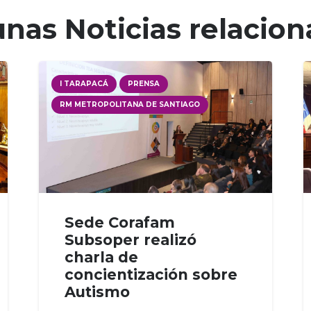
nas Noticias relacio
I TARAPACÁ
PRENSA
RM METROPOLITANA DE SANTIAGO
Sede Corafam
Subsoper realizó
charla de
concientización sobre
Autismo