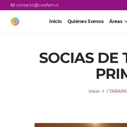
contacto@corafam.cl
Inicio
Quiénes Somos
Áreas
SOCIAS DE
PRI
Inicio
I TARAP