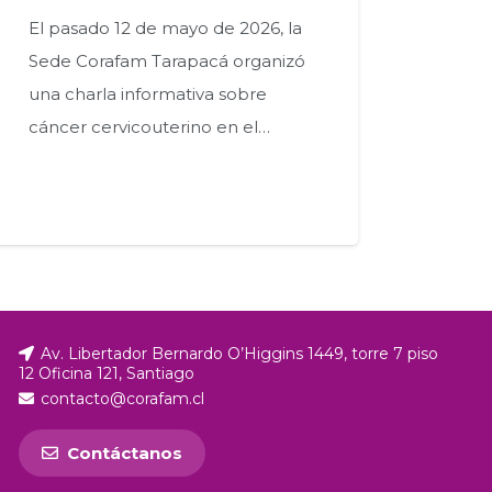
El pasado 12 de mayo de 2026, la
Sede Corafam Tarapacá organizó
una charla informativa sobre
cáncer cervicouterino en el…
Av. Libertador Bernardo O’Higgins 1449, torre 7 piso
12 Oficina 121, Santiago
contacto@corafam.cl
Contáctanos