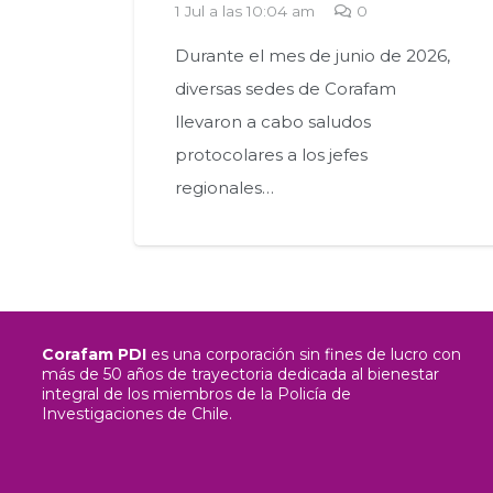
1 Jul a las 10:04 am
0
Durante el mes de junio de 2026,
diversas sedes de Corafam
llevaron a cabo saludos
protocolares a los jefes
regionales…
Corafam PDI
es una corporación sin fines de lucro con
más de 50 años de trayectoria dedicada al bienestar
integral de los miembros de la Policía de
Investigaciones de Chile.