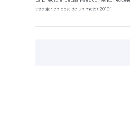
La Directora, Cecilia Páez comento, “excel
trabajar en post de un mejor 2019”.