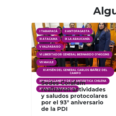
Algu
I TARAPACÁ
II ANTOFAGASTA
III ATACAMA
IX LA ARAUCANÍA
V VALPARAISO
VI LIBERTADOR GENERAL BERNARDO O'HIGGINS
VII MAULE
XI AYSÉN DEL GENERAL CARLOS IBÁÑEZ DEL
CAMPO
XII MAGALLANES Y DE LA ANTÁRTICA CHILENA
Sedes Corafam
realizaron actividades
XV ARICA Y PARINACOTA
y saludos protocolares
por el 93° aniversario
de la PDI