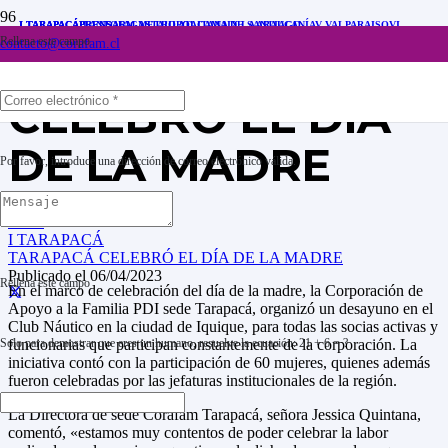
I TARAPACÁ
I TARAPACÁ
I TARAPACÁ
II ANTOFAGASTA
PRENSA
PRENSA
RM METROPOLITANA DE SANTIAGO
III ATACAMA
IX LA ARAUCANÍA
V VALPARAISO
VI
LIBERTADOR GENERAL BERNARDO O'HIGGINS
VII MAULE
XI AYSÉN DEL
Rellena este campo
contacto@corafam.cl
GENERAL CARLOS IBÁÑEZ DEL CAMPO
XII MAGALLANES Y DE LA ANTÁRTICA
TARAPACÁ
CHILENA
XV ARICA Y PARINACOTA
CELEBRÓ EL DÍA
DE LA MADRE
Por favor, introduce una dirección de correo electrónico válida.
Inicio
I TARAPACÁ
TARAPACÁ CELEBRÓ EL DÍA DE LA MADRE
Publicado el
06/04/2023
Rellena este campo
En el marco de celebración del día de la madre, la Corporación de
Apoyo a la Familia PDI sede Tarapacá, organizó un desayuno en el
Club Náutico en la ciudad de Iquique, para todas las socias activas y
funcionarias que participan constantemente de la corporación. La
Solo para demostrar que eres un humano, resuelve la ecuación:
21 + 6 = ?
iniciativa contó con la participación de 60 mujeres, quienes además
fueron celebradas por las jefaturas institucionales de la región.
La Directora de sede Corafam Tarapacá, señora Jessica Quintana,
comentó, «estamos muy contentos de poder celebrar la labor