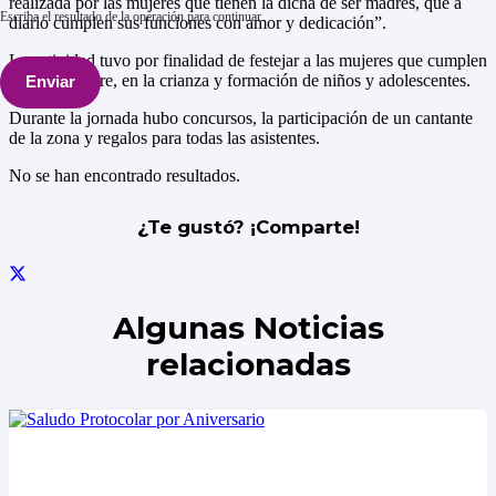
realizada por las mujeres que tienen la dicha de ser madres, que a
Escriba el resultado de la operación para continuar
diario cumplen sus funciones con amor y dedicación”.
La actividad tuvo por finalidad de festejar a las mujeres que cumplen
el rol de madre, en la crianza y formación de niños y adolescentes.
Enviar
Durante la jornada hubo concursos, la participación de un cantante
de la zona y regalos para todas las asistentes.
No se han encontrado resultados.
¿Te gustó? ¡Comparte!
Algunas Noticias
relacionadas