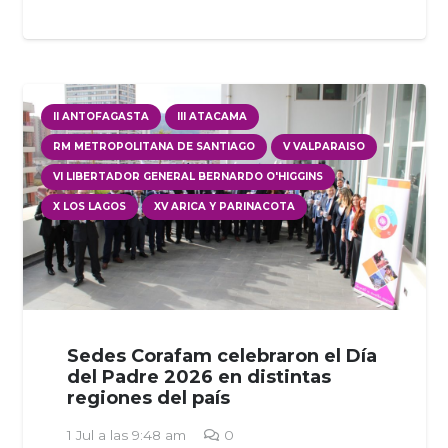
II ANTOFAGASTA
III ATACAMA
RM METROPOLITANA DE SANTIAGO
V VALPARAISO
VI LIBERTADOR GENERAL BERNARDO O'HIGGINS
X LOS LAGOS
XV ARICA Y PARINACOTA
Sedes Corafam celebraron el Día
del Padre 2026 en distintas
regiones del país
1 Jul a las 9:48 am
0