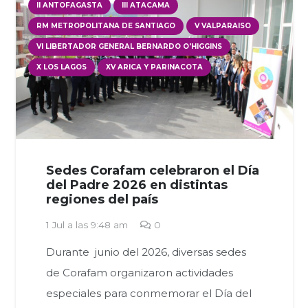
II ANTOFAGASTA
III ATACAMA
RM METROPOLITANA DE SANTIAGO
V VALPARAISO
VI LIBERTADOR GENERAL BERNARDO O'HIGGINS
X LOS LAGOS
XV ARICA Y PARINACOTA
Sedes Corafam celebraron el Día
del Padre 2026 en distintas
regiones del país
1 Jul a las 9:48 am
0
Durante junio del 2026, diversas sedes
de Corafam organizaron actividades
especiales para conmemorar el Día del