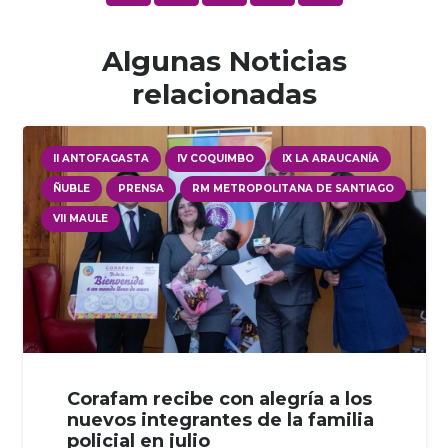
Algunas Noticias
relacionadas
II ANTOFAGASTA
IV COQUIMBO
IX LA ARAUCANÍA
ÑUBLE
PRENSA
RM METROPOLITANA DE SANTIAGO
VII MAULE
Corafam recibe con alegría a los
nuevos integrantes de la familia
policial en julio