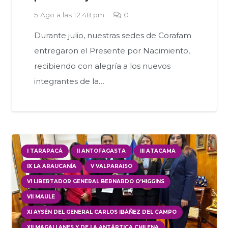
5 Ago a las 12:48 pm
0
Durante julio, nuestras sedes de Corafam
entregaron el Presente por Nacimiento,
recibiendo con alegría a los nuevos
integrantes de la…
I TARAPACÁ
II ANTOFAGASTA
III ATACAMA
IX LA ARAUCANÍA
V VALPARAISO
VI LIBERTADOR GENERAL BERNARDO O'HIGGINS
VII MAULE
XI AYSÉN DEL GENERAL CARLOS IBÁÑEZ DEL CAMPO
XII MAGALLANES Y DE LA ANTÁRTICA CHILENA