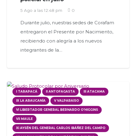
5 Ago a las 12:48 pm
0
Durante julio, nuestras sedes de Corafam
entregaron el Presente por Nacimiento,
recibiendo con alegría a los nuevos
integrantes de la…
I TARAPACÁ
II ANTOFAGASTA
III ATACAMA
IX LA ARAUCANÍA
V VALPARAISO
VI LIBERTADOR GENERAL BERNARDO O'HIGGINS
VII MAULE
XI AYSÉN DEL GENERAL CARLOS IBÁÑEZ DEL CAMPO