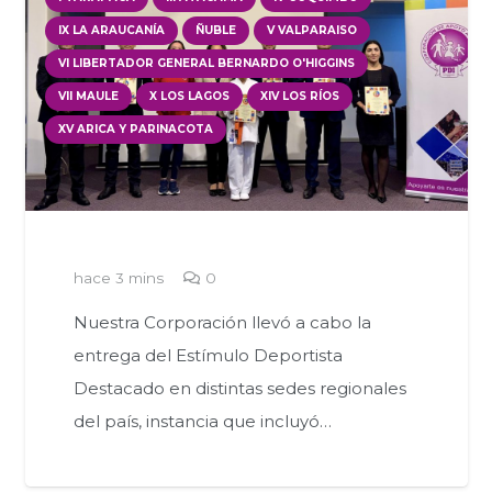
IX LA ARAUCANÍA
ÑUBLE
V VALPARAISO
VI LIBERTADOR GENERAL BERNARDO O'HIGGINS
VII MAULE
X LOS LAGOS
XIV LOS RÍOS
XV ARICA Y PARINACOTA
hace 3 mins
0
Nuestra Corporación llevó a cabo la
entrega del Estímulo Deportista
Destacado en distintas sedes regionales
del país, instancia que incluyó…