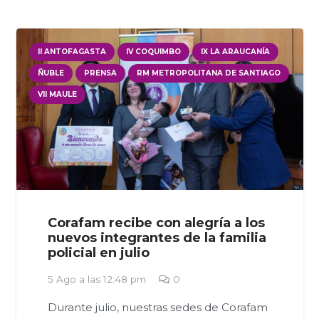
II ANTOFAGASTA
IV COQUIMBO
IX LA ARAUCANÍA
ÑUBLE
PRENSA
RM METROPOLITANA DE SANTIAGO
VII MAULE
Corafam recibe con alegría a los
nuevos integrantes de la familia
policial en julio
5 Ago a las 12:48 pm
0
Durante julio, nuestras sedes de Corafam