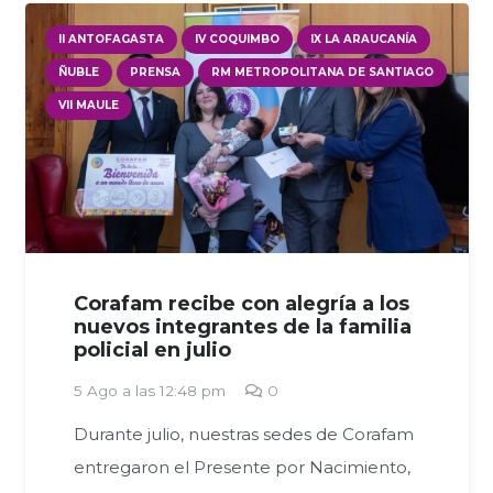
II ANTOFAGASTA
IV COQUIMBO
IX LA ARAUCANÍA
ÑUBLE
PRENSA
RM METROPOLITANA DE SANTIAGO
VII MAULE
Corafam recibe con alegría a los
nuevos integrantes de la familia
policial en julio
5 Ago a las 12:48 pm
0
Durante julio, nuestras sedes de Corafam
entregaron el Presente por Nacimiento,