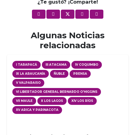
¿Te gustó? ¡Comparte!
Algunas Noticias
relacionadas
I TARAPACÁ
III ATACAMA
IV COQUIMBO
IX LA ARAUCANÍA
ÑUBLE
PRENSA
V VALPARAISO
VI LIBERTADOR GENERAL BERNARDO O'HIGGINS
VII MAULE
X LOS LAGOS
XIV LOS RÍOS
XV ARICA Y PARINACOTA