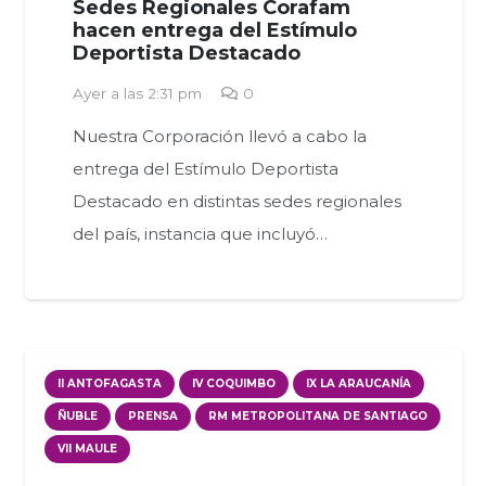
Sedes Regionales Corafam
hacen entrega del Estímulo
Deportista Destacado
Ayer a las 2:31 pm
0
Nuestra Corporación llevó a cabo la
entrega del Estímulo Deportista
Destacado en distintas sedes regionales
del país, instancia que incluyó…
II ANTOFAGASTA
IV COQUIMBO
IX LA ARAUCANÍA
ÑUBLE
PRENSA
RM METROPOLITANA DE SANTIAGO
VII MAULE