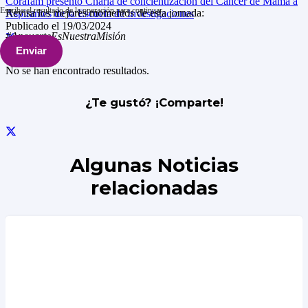
Corafam presentó Charla de concientización del Cáncer de Mama a
Escriba el resultado de la operación para continuar
Revisa los mejores momentos de esta jornada:
Aspirantes de la Escuela de Investigaciones
Publicado el
19/03/2024
#ApoyarteEsNuestraMisión
Enviar
No se han encontrado resultados.
¿Te gustó? ¡Comparte!
Algunas Noticias
relacionadas