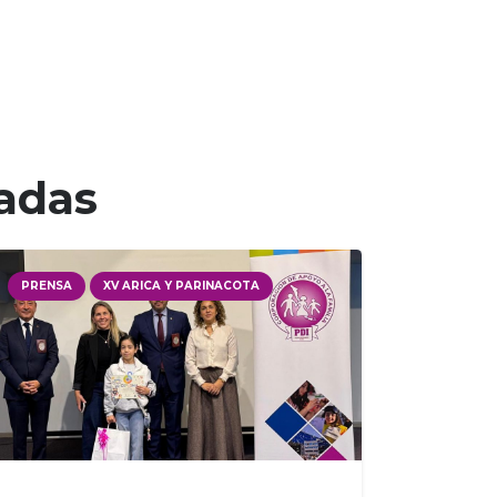
nadas
PRENSA
XV ARICA Y PARINACOTA