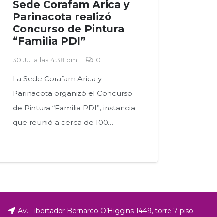
Sede Corafam Arica y
Parinacota realizó
Concurso de Pintura
“Familia PDI”
30 Jul a las 4:38 pm
0
La Sede Corafam Arica y
Parinacota organizó el Concurso
de Pintura “Familia PDI”, instancia
que reunió a cerca de 100…
Av. Libertador Bernardo O’Higgins 1449, torre 7 piso