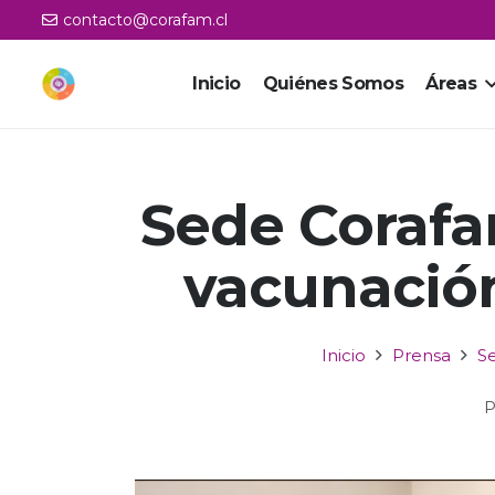
contacto@corafam.cl
Inicio
Quiénes Somos
Áreas
Sede Corafam
vacunación
Inicio
Prensa
Se
P