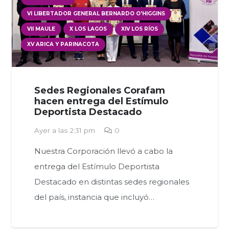
VI LIBERTADOR GENERAL BERNARDO O'HIGGINS
VII MAULE
X LOS LAGOS
XIV LOS RÍOS
XV ARICA Y PARINACOTA
Sedes Regionales Corafam
hacen entrega del Estímulo
Deportista Destacado
Ayer a las 2:31 pm
0
Nuestra Corporación llevó a cabo la
entrega del Estímulo Deportista
Destacado en distintas sedes regionales
del país, instancia que incluyó…