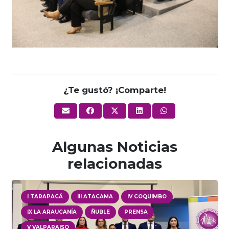
¿Te gustó? ¡Comparte!
Algunas Noticias
relacionadas
I TARAPACÁ
III ATACAMA
IV COQUIMBO
IX LA ARAUCANÍA
ÑUBLE
PRENSA
V VALPARAISO