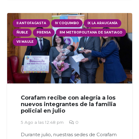
II ANTOFAGASTA
IV COQUIMBO
IX LA ARAUCANÍA
ÑUBLE
PRENSA
RM METROPOLITANA DE SANTIAGO
VII MAULE
Corafam recibe con alegría a los
nuevos integrantes de la familia
policial en julio
5 Ago a las 12:48 pm
0
Durante julio, nuestras sedes de Corafam