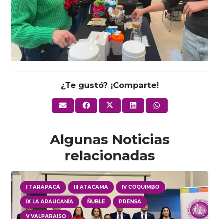
¿Te gustó? ¡Comparte!
Algunas Noticias
relacionadas
I TARAPACÁ
III ATACAMA
IV COQUIMBO
IX LA ARAUCANÍA
ÑUBLE
PRENSA
V VALPARAISO