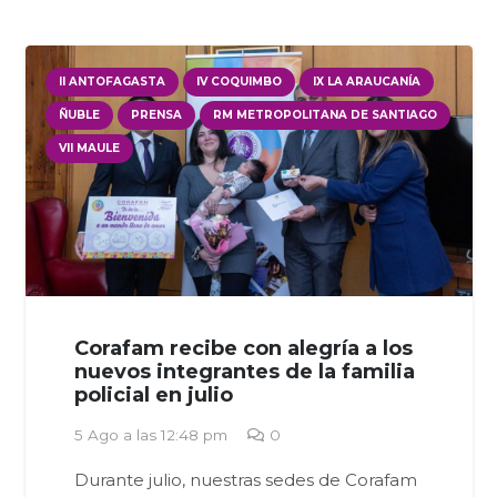
II ANTOFAGASTA
IV COQUIMBO
IX LA ARAUCANÍA
ÑUBLE
PRENSA
RM METROPOLITANA DE SANTIAGO
VII MAULE
Corafam recibe con alegría a los
nuevos integrantes de la familia
policial en julio
5 Ago a las 12:48 pm
0
Durante julio, nuestras sedes de Corafam