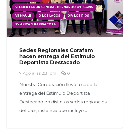
VI LIBERTADOR GENERAL BERNARDO O'HIGGINS
VII MAULE
X LOS LAGOS
XIV LOS RÍOS
XV ARICA Y PARINACOTA
Sedes Regionales Corafam
hacen entrega del Estímulo
Deportista Destacado
7 Ago a las 2:31 pm
0
Nuestra Corporación llevó a cabo la
entrega del Estímulo Deportista
Destacado en distintas sedes regionales
del país, instancia que incluyó…