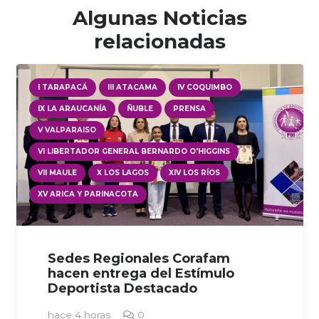
Algunas Noticias
relacionadas
I TARAPACÁ
III ATACAMA
IV COQUIMBO
IX LA ARAUCANÍA
ÑUBLE
PRENSA
V VALPARAISO
VI LIBERTADOR GENERAL BERNARDO O'HIGGINS
VII MAULE
X LOS LAGOS
XIV LOS RÍOS
XV ARICA Y PARINACOTA
Sedes Regionales Corafam
hacen entrega del Estímulo
Deportista Destacado
hace 4 horas
0