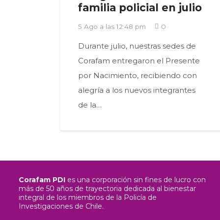
familia policial en julio
5 Ago a las 12:48 pm
0
Durante julio, nuestras sedes de
Corafam entregaron el Presente
por Nacimiento, recibiendo con
alegría a los nuevos integrantes
de la…
Corafam PDI
es una corporación sin fines de lucro con
más de 50 años de trayectoria dedicada al bienestar
integral de los miembros de la Policía de
Investigaciones de Chile.