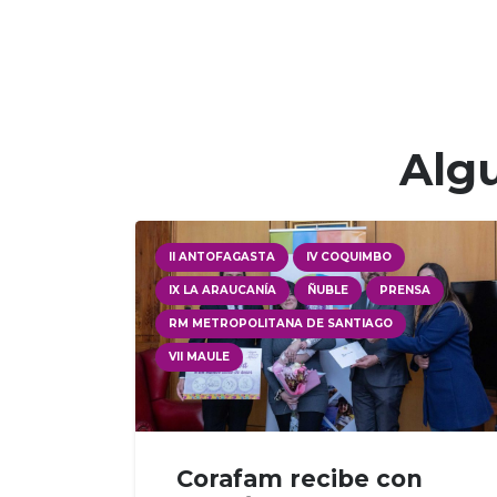
Algu
II ANTOFAGASTA
IV COQUIMBO
IX LA ARAUCANÍA
ÑUBLE
PRENSA
RM METROPOLITANA DE SANTIAGO
VII MAULE
Corafam recibe con