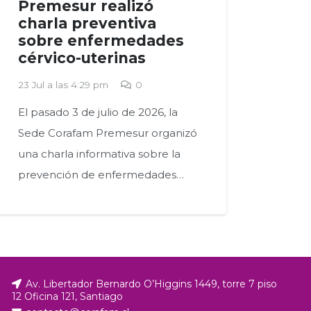
Premesur realizó
charla preventiva
sobre enfermedades
cérvico-uterinas
23 Jul a las 4:29 pm
0
El pasado 3 de julio de 2026, la
Sede Corafam Premesur organizó
una charla informativa sobre la
prevención de enfermedades…
Av. Libertador Bernardo O’Higgins 1449, torre 7 piso
12 Oficina 121, Santiago