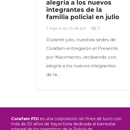
alegría a los nuevos
integrantes de la
familia policial en julio
5 Ago a las 12:48 pm
0
Durante julio, nuestras sedes de
Corafam entregaron el Presente
por Nacimiento, recibiendo con
alegría a los nuevos integrantes
de la…
Corafam PDI
es una corporación sin fines de lucro con
más de 50 años de trayectoria dedicada al bienestar
integral de los miembros de la Policía de