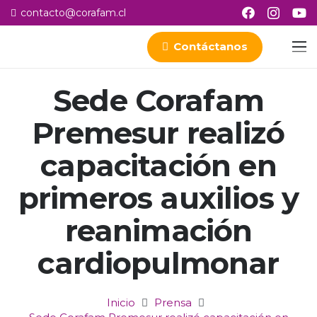
contacto@corafam.cl
Contáctanos
Sede Corafam
Premesur realizó
capacitación en
primeros auxilios y
reanimación
cardiopulmonar
Inicio
Prensa