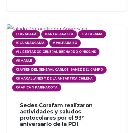
I TARAPACÁ
II ANTOFAGASTA
III ATACAMA
IX LA ARAUCANÍA
V VALPARAISO
VI LIBERTADOR GENERAL BERNARDO O'HIGGINS
VII MAULE
XI AYSÉN DEL GENERAL CARLOS IBÁÑEZ DEL CAMPO
XII MAGALLANES Y DE LA ANTÁRTICA CHILENA
XV ARICA Y PARINACOTA
Sedes Corafam realizaron
actividades y saludos
protocolares por el 93°
aniversario de la PDI