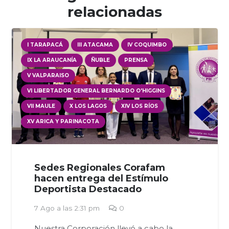
relacionadas
I TARAPACÁ
III ATACAMA
IV COQUIMBO
IX LA ARAUCANÍA
ÑUBLE
PRENSA
V VALPARAISO
VI LIBERTADOR GENERAL BERNARDO O'HIGGINS
VII MAULE
X LOS LAGOS
XIV LOS RÍOS
XV ARICA Y PARINACOTA
Sedes Regionales Corafam
hacen entrega del Estímulo
Deportista Destacado
7 Ago a las 2:31 pm
0
Nuestra Corporación llevó a cabo la