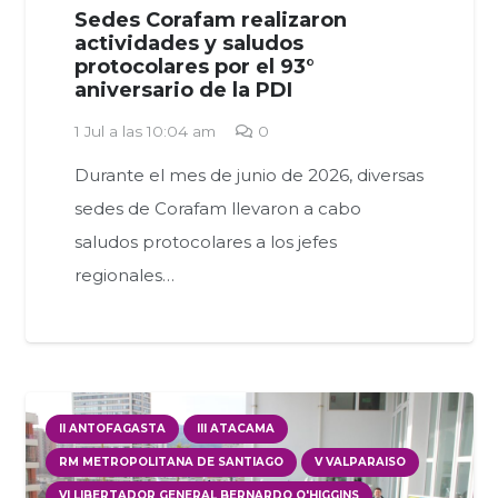
Sedes Corafam realizaron
actividades y saludos
protocolares por el 93°
aniversario de la PDI
1 Jul a las 10:04 am
0
Durante el mes de junio de 2026, diversas
sedes de Corafam llevaron a cabo
saludos protocolares a los jefes
regionales…
II ANTOFAGASTA
III ATACAMA
RM METROPOLITANA DE SANTIAGO
V VALPARAISO
VI LIBERTADOR GENERAL BERNARDO O'HIGGINS