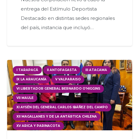
entrega del Estímulo Deportista
Destacado en distintas sedes regionales
del país, instancia que incluyó…
I TARAPACÁ
II ANTOFAGASTA
III ATACAMA
IX LA ARAUCANÍA
V VALPARAISO
VI LIBERTADOR GENERAL BERNARDO O'HIGGINS
VII MAULE
XI AYSÉN DEL GENERAL CARLOS IBÁÑEZ DEL CAMPO
XII MAGALLANES Y DE LA ANTÁRTICA CHILENA
XV ARICA Y PARINACOTA