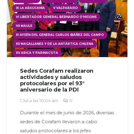
IX LA ARAUCANÍA
V VALPARAISO
VI LIBERTADOR GENERAL BERNARDO O'HIGGINS
VII MAULE
XI AYSÉN DEL GENERAL CARLOS IBÁÑEZ DEL CAMPO
XII MAGALLANES Y DE LA ANTÁRTICA CHILENA
XV ARICA Y PARINACOTA
Sedes Corafam realizaron
actividades y saludos
protocolares por el 93°
aniversario de la PDI
1 Jul a las 10:04 am
0
Durante el mes de junio de 2026, diversas
sedes de Corafam llevaron a cabo
saludos protocolares a los jefes