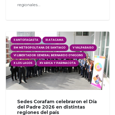
regionales…
II ANTOFAGASTA
III ATACAMA
RM METROPOLITANA DE SANTIAGO
V VALPARAISO
VI LIBERTADOR GENERAL BERNARDO O'HIGGINS
X LOS LAGOS
XV ARICA Y PARINACOTA
Sedes Corafam celebraron el Día
del Padre 2026 en distintas
regiones del país