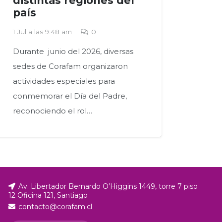
distintas regiones del
país
1 Jul a las 9:48 am
0
Durante junio del 2026, diversas
sedes de Corafam organizaron
actividades especiales para
conmemorar el Día del Padre,
reconociendo el rol…
Av. Libertador Bernardo O’Higgins 1449, torre 7 piso
12 Oficina 121, Santiago
contacto@corafam.cl