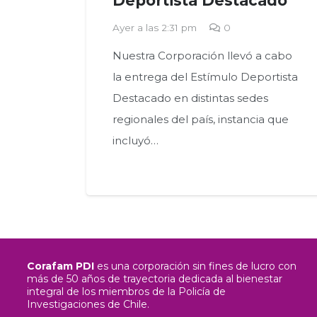
Deportista Destacado
Ayer a las 2:31 pm
0
Nuestra Corporación llevó a cabo
la entrega del Estímulo Deportista
Destacado en distintas sedes
regionales del país, instancia que
incluyó…
Corafam PDI
es una corporación sin fines de lucro con
más de 50 años de trayectoria dedicada al bienestar
integral de los miembros de la Policía de
Investigaciones de Chile.