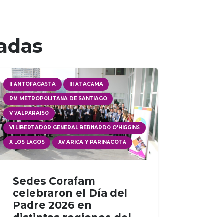
nadas
II ANTOFAGASTA
III ATACAMA
RM METROPOLITANA DE SANTIAGO
V VALPARAISO
VI LIBERTADOR GENERAL BERNARDO O'HIGGINS
X LOS LAGOS
XV ARICA Y PARINACOTA
Sedes Corafam
celebraron el Día del
Padre 2026 en