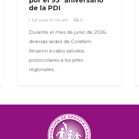
por el 93° aniversario
de la PDI
1 Jul a las 10:04 am
0
Durante el mes de junio de 2026,
diversas sedes de Corafam
llevaron a cabo saludos
protocolares a los jefes
regionales…