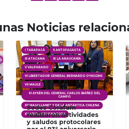
nas Noticias relacio
I TARAPACÁ
II ANTOFAGASTA
III ATACAMA
IX LA ARAUCANÍA
V VALPARAISO
VI LIBERTADOR GENERAL BERNARDO O'HIGGINS
VII MAULE
XI AYSÉN DEL GENERAL CARLOS IBÁÑEZ DEL
CAMPO
XII MAGALLANES Y DE LA ANTÁRTICA CHILENA
Sedes Corafam
realizaron actividades
XV ARICA Y PARINACOTA
y saludos protocolares