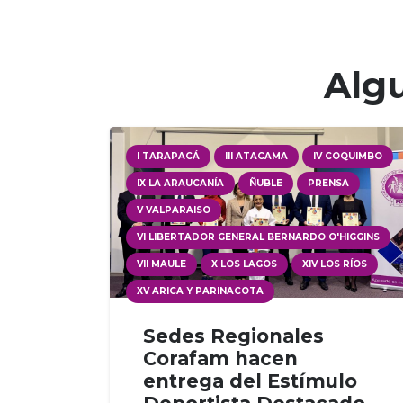
Algu
I TARAPACÁ
III ATACAMA
IV COQUIMBO
IX LA ARAUCANÍA
ÑUBLE
PRENSA
V VALPARAISO
VI LIBERTADOR GENERAL BERNARDO O'HIGGINS
VII MAULE
X LOS LAGOS
XIV LOS RÍOS
XV ARICA Y PARINACOTA
Sedes Regionales
Corafam hacen
entrega del Estímulo