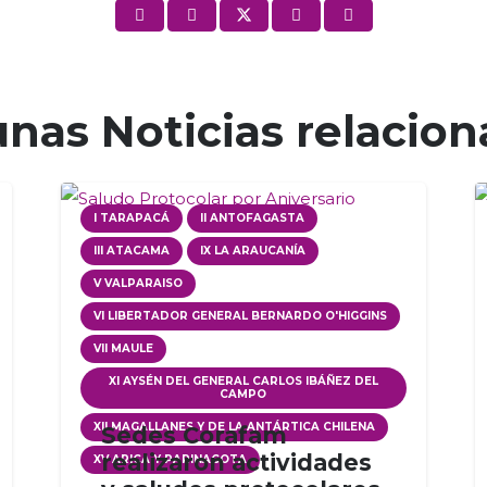
nas Noticias relacio
I TARAPACÁ
II ANTOFAGASTA
III ATACAMA
IX LA ARAUCANÍA
V VALPARAISO
VI LIBERTADOR GENERAL BERNARDO O'HIGGINS
VII MAULE
XI AYSÉN DEL GENERAL CARLOS IBÁÑEZ DEL
CAMPO
XII MAGALLANES Y DE LA ANTÁRTICA CHILENA
Sedes Corafam
realizaron actividades
XV ARICA Y PARINACOTA