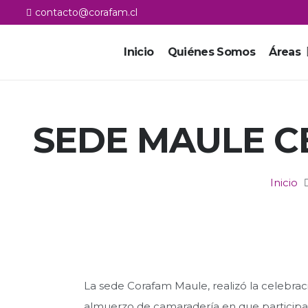
contacto@corafam.cl
Inicio
Quiénes Somos
Áreas
SEDE MAULE C
Inicio
La sede Corafam Maule, realizó la celebrac
almuerzo de camaradería en que participar