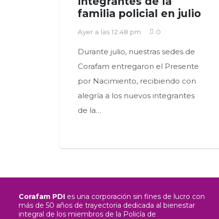
integrantes de la
familia policial en julio
Ayer a las 12:48 pm
0
Durante julio, nuestras sedes de
Corafam entregaron el Presente
por Nacimiento, recibiendo con
alegría a los nuevos integrantes
de la…
Corafam PDI
es una corporación sin fines de lucro con
más de 50 años de trayectoria dedicada al bienestar
integral de los miembros de la Policía de