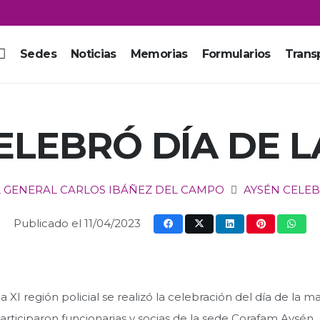
Sedes
Noticias
Memorias
Formularios
Trans
ELEBRÓ DÍA DE 
L GENERAL CARLOS IBÁÑEZ DEL CAMPO
AYSÉN CELEB
Publicado el
11/04/2023
a XI región policial se realizó la celebración del día de l
articiparon funcionarias y socias de la sede Corafam Aysén.