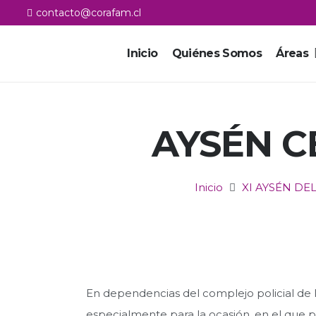
contacto@corafam.cl
Inicio
Quiénes Somos
Áreas
AYSÉN C
Inicio
XI AYSÉN DE
En dependencias del complejo policial de l
especialmente para la ocasión, en el que p