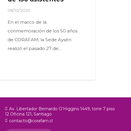
06/10/2025
En el marco de la
conmemoración de los 50 años
de CORAFAM, la Sede Aysén
realizó el pasado 27 de…
Av. Libertador Bernardo O’Higgins 1449, torre 7 piso
12 Oficina 121, Santiago
contacto@corafam.cl