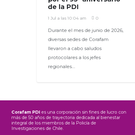
de la PDI
1 Jul a las 10:04 am
0
Durante el mes de junio de 2026,
diversas sedes de Corafam
llevaron a cabo saludos
protocolares a los jefes
regionales…
Corafam PDI
es una corporación sin fines de lucro con
más de 50 años de trayectoria dedicada al bienestar
integral de los miembros de la Policía de
Investigaciones de Chile.