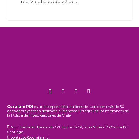
realizó el pasado 27 de…
Corafam PDI
es una corporación sin fines de lucro con más de 50
años de trayectoria dedicada al bienestar integral de los miembros de
la Policía de Investigaciones de Chile.
Av. Libertador Bernardo O’Higgins 1449, torre 7 piso 12 Oficina 121,
Santiago
contacto@corafam.cl