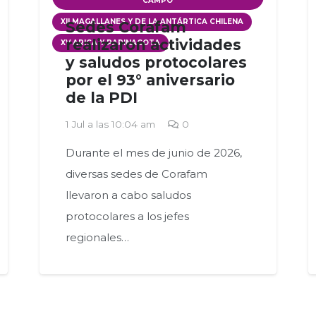
CAMPO
XII MAGALLANES Y DE LA ANTÁRTICA CHILENA
Sedes Corafam
realizaron actividades
XV ARICA Y PARINACOTA
y saludos protocolares
por el 93° aniversario
de la PDI
1 Jul a las 10:04 am
0
Durante el mes de junio de 2026,
diversas sedes de Corafam
llevaron a cabo saludos
protocolares a los jefes
regionales…