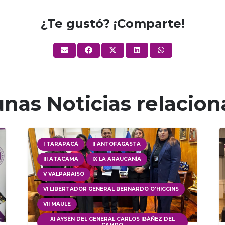
¿Te gustó? ¡Comparte!
nas Noticias relacio
I TARAPACÁ
II ANTOFAGASTA
III ATACAMA
IX LA ARAUCANÍA
V VALPARAISO
VI LIBERTADOR GENERAL BERNARDO O'HIGGINS
VII MAULE
XI AYSÉN DEL GENERAL CARLOS IBÁÑEZ DEL